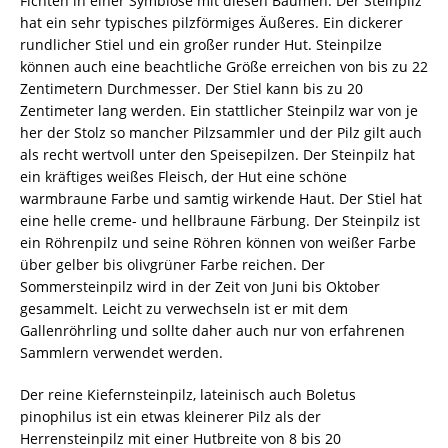
Fichten in einer Symbiose mit diesen Bäumen. Der Steinpilz
hat ein sehr typisches pilzförmiges Äußeres. Ein dickerer
rundlicher Stiel und ein großer runder Hut. Steinpilze
können auch eine beachtliche Größe erreichen von bis zu 22
Zentimetern Durchmesser. Der Stiel kann bis zu 20
Zentimeter lang werden. Ein stattlicher Steinpilz war von je
her der Stolz so mancher Pilzsammler und der Pilz gilt auch
als recht wertvoll unter den Speisepilzen. Der Steinpilz hat
ein kräftiges weißes Fleisch, der Hut eine schöne
warmbraune Farbe und samtig wirkende Haut. Der Stiel hat
eine helle creme- und hellbraune Färbung. Der Steinpilz ist
ein Röhrenpilz und seine Röhren können von weißer Farbe
über gelber bis olivgrüner Farbe reichen. Der
Sommersteinpilz wird in der Zeit von Juni bis Oktober
gesammelt. Leicht zu verwechseln ist er mit dem
Gallenröhrling und sollte daher auch nur von erfahrenen
Sammlern verwendet werden.
Der reine Kiefernsteinpilz, lateinisch auch Boletus
pinophilus ist ein etwas kleinerer Pilz als der
Herrensteinpilz mit einer Hutbreite von 8 bis 20